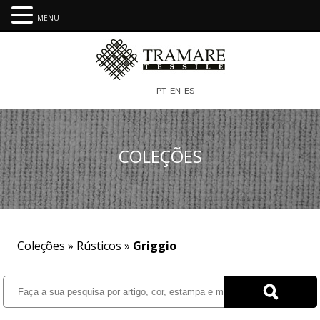
MENU
PT
EN
ES
COLEÇÕES
Coleções »
Rústicos
»
Griggio