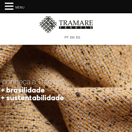
MENU
PT
EN
ES