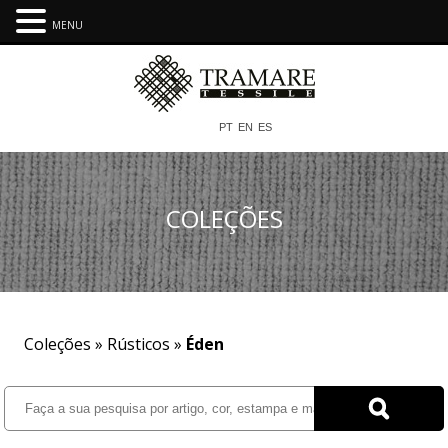
MENU
PT
EN
ES
COLEÇÕES
Coleções »
Rústicos
»
Éden