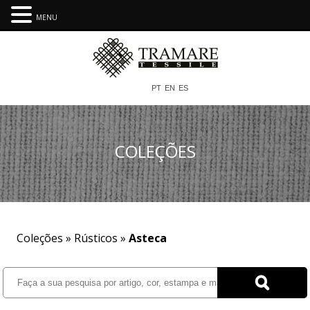
MENU
PT
EN
ES
COLEÇÕES
Coleções »
Rústicos
»
Asteca